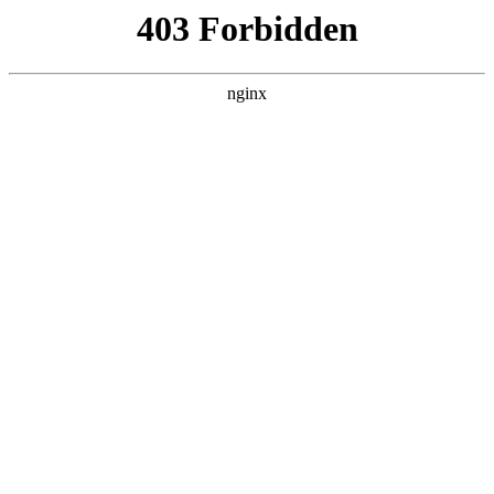
首页
>
新闻资讯
> 正文
数控车床编程入门教学视频
2025-11-18 10:30:13
今天给各位分享数控车床编程入门教学视频的知识，其中也会
对数控车床编程入门教学视频进行解释，如果能碰巧解决你现
在面临的问题，别忘了关注本站，现在开始吧！
本文目录一览：
1、
第二节-mastercam数控车床软件编程视频教程数控
车自动编程软件