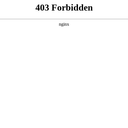
产品展示
新闻资讯
案例展示
行业动态
联系我
链条管钳使用 *** 视频对应的知识点，希望对各位有所帮助，不