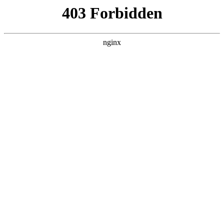
首页
>
案例展示
> 正文
磁力锁安装 *** 视频讲解
2025-11-20 15:30:19
本篇文章给大家谈谈磁力锁安装 *** 视频讲解，以及磁力锁的安
装 *** 对应的知识点，希望对各位有所帮助，不要忘了收藏本站
喔。
本文目录一览：
1、
磁力锁门框只有一公分怎么安装