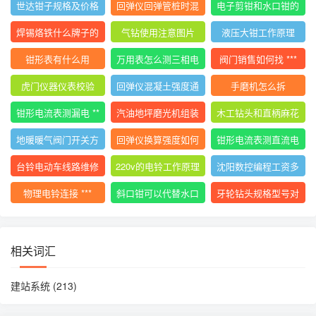
世达钳子规格及价格
回弹仪回弹管桩时混
电子剪钳和水口钳的
大全
凝土碎
区别
焊锡烙铁什么牌子的
气钻使用注意图片
液压大钳工作原理
好用
钳形表有什么用
万用表怎么测三相电
阀门销售如何找 ***
压平衡
虎门仪器仪表校验
回弹仪混凝土强度通
手磨机怎么拆
用计算公式
钳形电流表测漏电 **
汽油地坪磨光机组装
木工钻头和直柄麻花
*
使用视频
钻
地暖暖气阀门开关方
回弹仪换算强度如何
钳形电流表测直流电
向图解视频
计算
流的 ***
台铃电动车线路维修
220v的电铃工作原理
沈阳数控编程工资多
技巧
少
物理电铃连接 ***
斜口钳可以代替水口
牙轮钻头规格型号对
钳吗
照表
相关词汇
建站系统
(213)