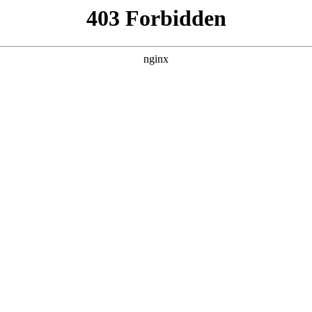
产品展示
新闻资讯
案例展示
行业动态
联系我
及史丹利老虎钳和世达哪个好对应的知识点，希望对各位有所帮