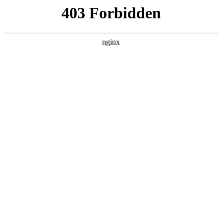
首页
>
新闻资讯
> 正文
墓地风水水口怎么看好坏
2025-12-01 15:30:15
本篇文章给大家谈谈墓地风水水口怎么看好坏，以及墓地水口
作用对应的知识点，希望对各位有所帮助，不要忘了收藏本站
喔。
本文目录一览：
1、
选择阴宅墓地怎样看水口