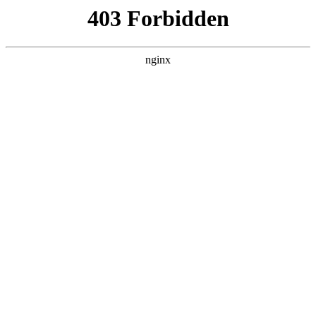
首页
>
关于我们
> 正文
钳形万用表的使用 *** 详细图解法视频教学
2026-01-04 00:30:14
今天给各位分享钳形万用表的使用 *** 详细图解法视频教学的知
识，其中也会对钳形万用表怎么用 使用 *** 进行解释，如果能
碰巧解决你现在面临的问题，别忘了关注本站，现在开始吧！
本文目录一览：
1、
钳形万用表怎么用