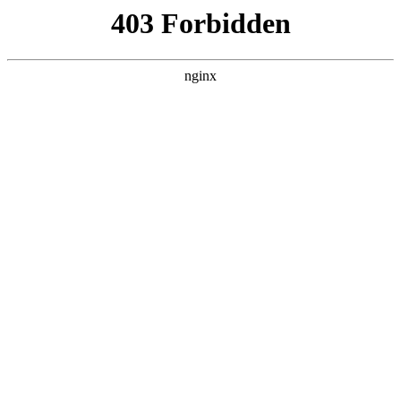
首页
>
关于我们
> 正文
使用未经检定或者校准的仪器
2026-01-17 05:30:13
本篇文章给大家谈谈使用未经检定或者校准的仪器，以及使用
未经检验的计量器具怎样处罚对应的知识点，希望对各位有所
帮助，不要忘了收藏本站喔。
本文目录一览：
1、
你实验室的仪器哪些需要检定,哪些需要校准你都弄
明白了吗?