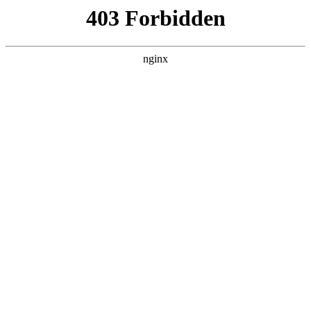
首页
>
案例展示
> 正文
tcw-32b温控器
2026-01-17 20:30:11
今天给各位分享tcw-32b温控器的知识，其中也会对tcw32b温控
器说明书进行解释，如果能碰巧解决你现在面临的问题，别忘
了关注本站，现在开始吧！
本文目录一览：
1、
tcw-32b温控表温度怎样设定?