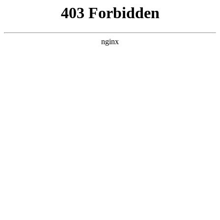
首页
>
行业动态
> 正文
学校电铃怎么接线
2026-02-17 15:30:10
今天给各位分享学校电铃怎么接线的知识，其中也会对学校电
铃工作原理进行解释，如果能碰巧解决你现在面临的问题，别
忘了关注本站，现在开始吧！
本文目录一览：
1、
220电铃如何接线