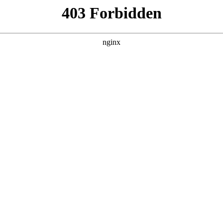
产品展示
新闻资讯
案例展示
行业动态
联系我
测厚仪 镀层测厚仪对应的知识点，希望对各位有所帮助，不要