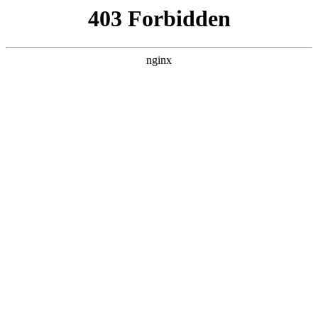
首页
>
案例展示
> 正文
电子门铃电路图怎么画
2026-02-18 00:30:18
本篇文章给大家谈谈电子门铃电路图怎么画，以及电子门铃电
路原理对应的知识点，希望对各位有所帮助，不要忘了收藏本
站喔。
本文目录一览：
1、
...用笔画线表示导线把它们连起来画出相应的电路
图