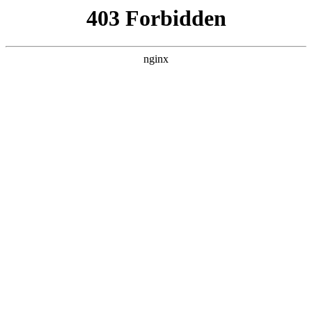
首页
>
产品展示
> 正文
管子外径尺寸都有哪些
2026-03-03 15:30:13
今天给各位分享管子外径尺寸都有哪些的知识，其中也会对管
子外径尺寸表进行解释，如果能碰巧解决你现在面临的问题，
别忘了关注本站，现在开始吧！
本文目录一览：
1、
管道dn与外径对照表