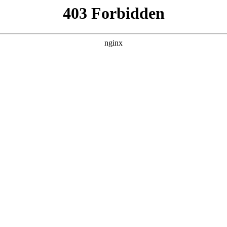
产品展示
新闻资讯
案例展示
行业动态
联系我
其中也会对交直流钳型表60A400A是不是只能测60A以上的进行
注本站，现在开始吧！
一款实用的钳形表,哪...