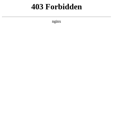
首页
>
关于我们
> 正文
角膜厚度正常值范围
2026-05-03 00:30:17
本篇文章给大家谈谈角膜厚度正常值范围，以及角膜厚度正常
值范围12岁对应的知识点，希望对各位有所帮助，不要忘了收
藏本站喔。
本文目录一览：
1、
角膜厚度多少算正常