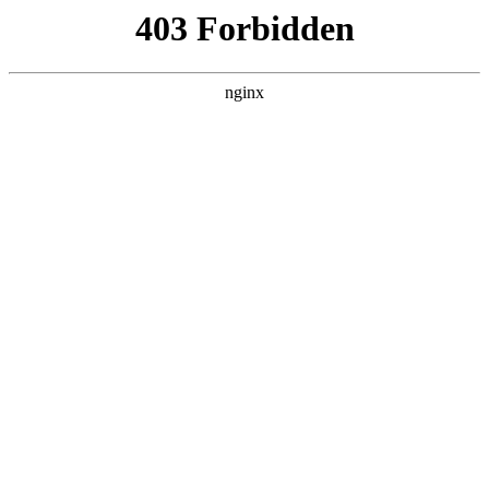
首页
>
行业动态
> 正文
机械设计手册电子版怎么安装
2026-05-03 05:30:11
本篇文章给大家谈谈机械设计手册电子版怎么安装，以及机械
设计手册软件安装对应的知识点，希望对各位有所帮助，不要
忘了收藏本站喔。
本文目录一览：
1、
如何 机械设计手册电子版