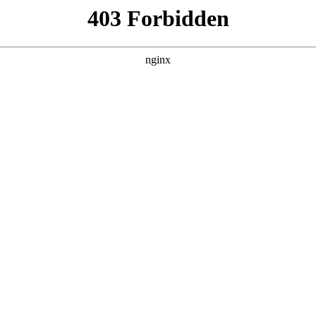
产品展示
新闻资讯
案例展示
行业动态
联系我
校验过程对应的知识点，希望对各位有所帮助，不要忘了收藏本站喔