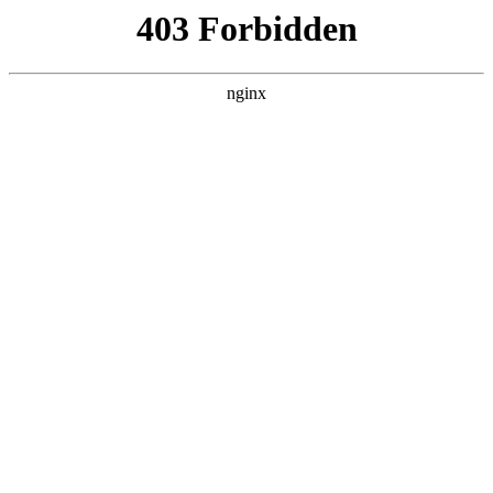
首页
>
关于我们
> 正文
角向磨光机砂轮片使用视频
2026-05-07 20:30:14
今天给各位分享角向磨光机砂轮片使用视频的知识，其中也会
对角向磨光机磨片进行解释，如果能碰巧解决你现在面临的问
题，别忘了关注本站，现在开始吧！
本文目录一览：
1、
磨光机怎么换磨光片