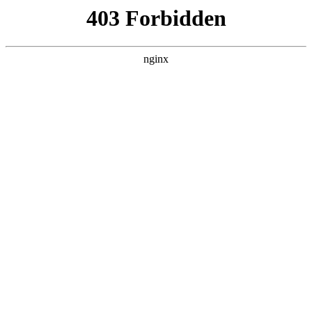
首页
>
产品展示
> 正文
管子规格尺寸
2026-05-08 20:30:15
本篇文章给大家谈谈管子规格尺寸，以及管子规格尺寸对照表
对应的知识点，希望对各位有所帮助，不要忘了收藏本站喔。
本文目录一览：
1、
不锈钢管子尺寸有哪些规格
2、
dn25的管子外径是多少?