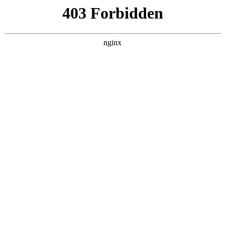
首页
>
产品展示
> 正文
三相电焊机改二相 ***
2026-05-09 00:30:21
本篇文章给大家谈谈三相电焊机改二相 *** ，以及380v电焊机改
220v视频对应的知识点，希望对各位有所帮助，不要忘了收藏
本站喔。
本文目录一览：
1、
三相电焊机改两相怎么改