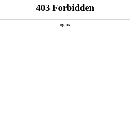
产品展示
新闻资讯
案例展示
行业动态
联系我
也会对阀门手册使用与维修进行解释，如果能碰巧解决你现在面临