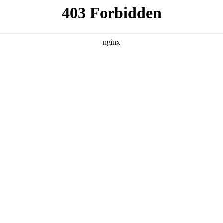
产品展示
新闻资讯
案例展示
行业动态
联系我
会对万用表 hold进行解释，如果能碰巧解决你现在面临的问题，