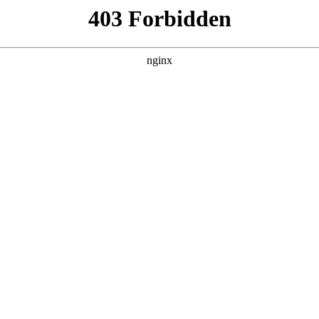
产品展示
新闻资讯
案例展示
行业动态
联系我
及煤气阀门品牌前十大排名家庭液化气罐用对应的知识点，希望