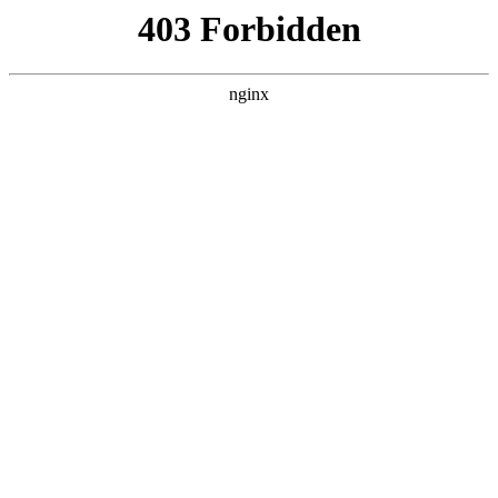
首页
>
新闻资讯
> 正文
测厚仪型号规格
2026-05-17 05:30:12
本篇文章给大家谈谈测厚仪型号规格，以及测厚仪的价格对应
的知识点，希望对各位有所帮助，不要忘了收藏本站喔。
本文目录一览：
1、
sw6530超声波测厚仪参数配置
2、
纸张测厚仪|符合GB/T451.3标准|应用|技术介绍