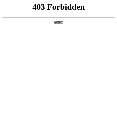
首页
>
案例展示
> 正文
磁力钻安装空心钻头需要什么
2026-05-25 15:30:16
本篇文章给大家谈谈磁力钻安装空心钻头需要什么，以及磁力
钻安装空心钻头需要什么材料对应的知识点，希望对各位有所
帮助，不要忘了收藏本站喔。
本文目录一览：
1、
磁座钻的安装-保养-维修