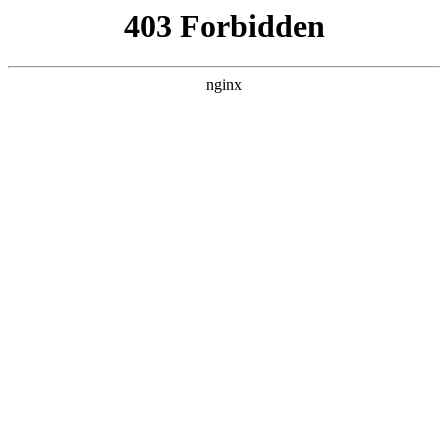
首页
>
行业动态
> 正文
回弹仪测混凝土强度对照表图
2026-05-25 20:30:16
本篇文章给大家谈谈回弹仪测混凝土强度对照表图，以及回弹
仪测混凝土强度图片对应的知识点，希望对各位有所帮助，不
要忘了收藏本站喔。
本文目录一览：
1、
混凝土回弹强度换算表附录a常见问题及应用指南,
混凝土回弹强度数值...