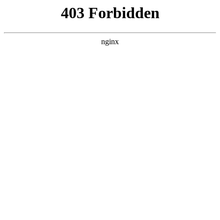
首页
>
行业动态
> 正文
焊锡岗位存在的职业病 是
2026-06-22 10:30:10
今天给各位分享焊锡岗位存在的职业病是的知识，其中也会对
焊锡工作进行解释，如果能碰巧解决你现在面临的问题，别忘
了关注本站，现在开始吧！
本文目录一览：
1、
从事焊锡岗位有哪些 因素