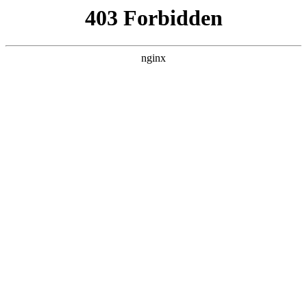
首页
>
行业动态
> 正文
数控车床编程入门自学视频
2026-07-06 05:30:16
本篇文章给大家谈谈数控车床编程入门自学视频，以及数控车
床编程入门自学视频教程 新闻对应的知识点，希望对各位有所
帮助，不要忘了收藏本站喔。
本文目录一览：
1、
第二节-mastercam数控车床软件编程视频教程数控
车自动编程软件