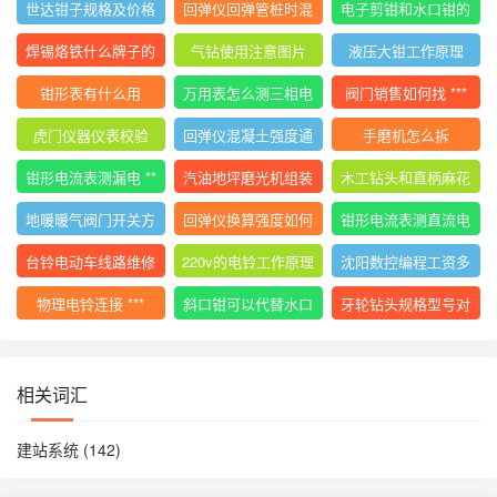
世达钳子规格及价格
回弹仪回弹管桩时混
电子剪钳和水口钳的
大全
凝土碎
区别
焊锡烙铁什么牌子的
气钻使用注意图片
液压大钳工作原理
好用
钳形表有什么用
万用表怎么测三相电
阀门销售如何找 ***
压平衡
虎门仪器仪表校验
回弹仪混凝土强度通
手磨机怎么拆
用计算公式
钳形电流表测漏电 **
汽油地坪磨光机组装
木工钻头和直柄麻花
*
使用视频
钻
地暖暖气阀门开关方
回弹仪换算强度如何
钳形电流表测直流电
向图解视频
计算
流的 ***
台铃电动车线路维修
220v的电铃工作原理
沈阳数控编程工资多
技巧
少
物理电铃连接 ***
斜口钳可以代替水口
牙轮钻头规格型号对
钳吗
照表
相关词汇
建站系统
(142)