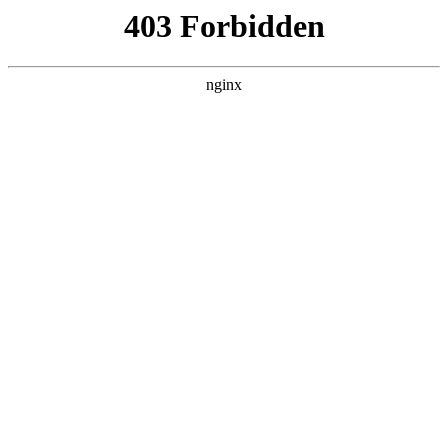
首页
>
案例展示
> 正文
管道安装各种阀门配件代号
2025-06-03 15:30:08
今天给各位分享管道安装各种阀门配件代号的知识，其中也会
对管道安装各种阀门配件代号大全进行解释，如果能碰巧解决
你现在面临的问题，别忘了关注本站，现在开始吧！
本文目录一览：
1、
阀门法兰连接代号表示 *** 有哪些?