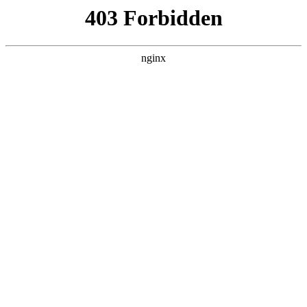
首页
>
联系我们
> 正文
氧化层bsg厚度单位
2025-07-26 10:30:24
本篇文章给大家谈谈氧化层bsg厚度单位，以及氧化膜厚度单位
对应的知识点，希望对各位有所帮助，不要忘了收藏本站喔。
本文目录一览：
1、
TopCon各工序工艺机理详解
2、
黄壤剖面形态的典型特征是什么?