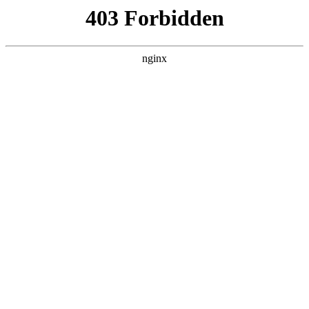
首页
>
行业动态
> 正文
浴室玻璃推拿门下沉
2025-09-10 20:30:09
今天给各位分享浴室玻璃推拿门下沉的知识，其中也会对浴室
玻璃门推拉门进行解释，如果能碰巧解决你现在面临的问题，
别忘了关注本站，现在开始吧！
本文目录一览：
1、
请问浴室的推拉门用钢化玻璃还是普通玻璃?