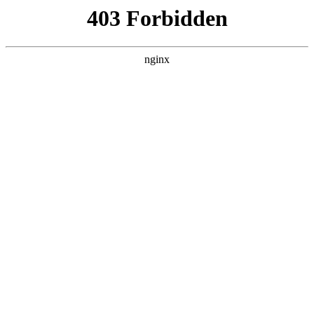
首页
>
关于我们
> 正文
双层钢化玻璃厚度规格国家标准
2025-09-11 00:30:11
今天给各位分享双层钢化玻璃厚度规格国家标准的知识，其中
也会对双层钢化玻璃的规格进行解释，如果能碰巧解决你现在
面临的问题，别忘了关注本站，现在开始吧！
本文目录一览：
1、
高层住宅常用双层玻璃厚度是多少