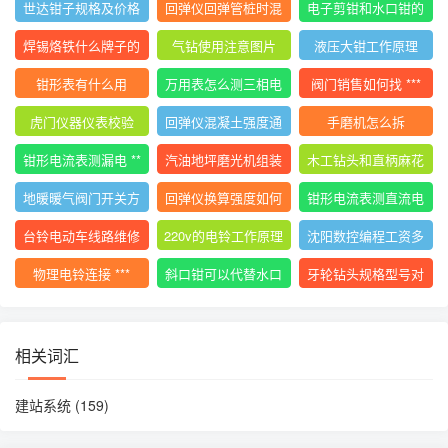
世达钳子规格及价格
回弹仪回弹管桩时混
电子剪钳和水口钳的
大全
凝土碎
区别
焊锡烙铁什么牌子的
气钻使用注意图片
液压大钳工作原理
好用
钳形表有什么用
万用表怎么测三相电
阀门销售如何找 ***
压平衡
虎门仪器仪表校验
回弹仪混凝土强度通
手磨机怎么拆
用计算公式
钳形电流表测漏电 **
汽油地坪磨光机组装
木工钻头和直柄麻花
*
使用视频
钻
地暖暖气阀门开关方
回弹仪换算强度如何
钳形电流表测直流电
向图解视频
计算
流的 ***
台铃电动车线路维修
220v的电铃工作原理
沈阳数控编程工资多
技巧
少
物理电铃连接 ***
斜口钳可以代替水口
牙轮钻头规格型号对
钳吗
照表
相关词汇
建站系统
(159)