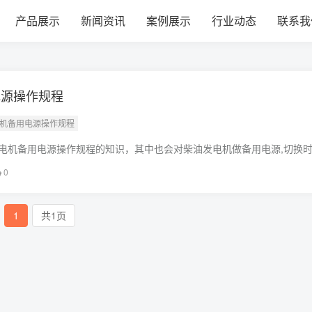
产品展示
新闻资讯
案例展示
行业动态
联系我
电源操作规程
电机备用电源操作规程
电机备用电源操作规程的知识，其中也会对柴油发电机做备用电源,切换
解决你现在面临的问题，别忘了关注本站，现在开始吧！本文目录一览：
0
源
1
共1页