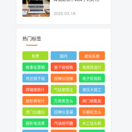
2025-03-18
热门标签
免费
国内
建站系统
故事化营销
管子钳规格
电烙铁选什
型号图片尺
么头
世达钳子规
回弹仪回弹
电子剪钳和
寸
格及价格大
管桩时混凝
水口钳的区
焊锡烙铁什
气钻使用注
液压大钳工
全
土碎
别
么牌子的好
意图片
作原理
钳形表有什
万用表怎么
阀门销售如
用
么用
测三相电压
何找 ***
虎门仪器仪
回弹仪混凝
手磨机怎么
平衡
表校验
土强度通用
拆
钳形电流表
汽油地坪磨
木工钻头和
计算公式
测漏电 ***
光机组装使
直柄麻花钻