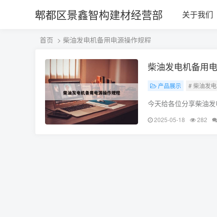
郫都区景鑫智构建材经营部
关于我们
首页
> 柴油发电机备用电源操作规程
柴油发电机备用
产品展示
# 柴油发
今天给各位分享柴油发
进行解释，如果能碰巧
2025-05-18
282
双电源供电的WK双电