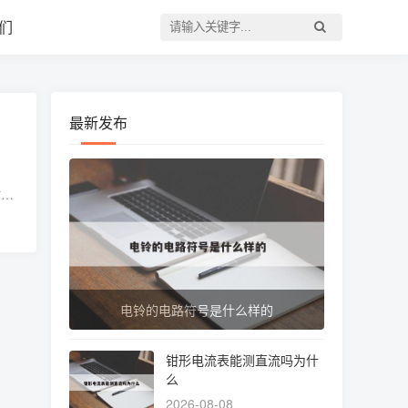
们
最新发布
时间
1、
电铃的电路符号是什么样的
钳形电流表能测直流吗为什
么
2026-08-08