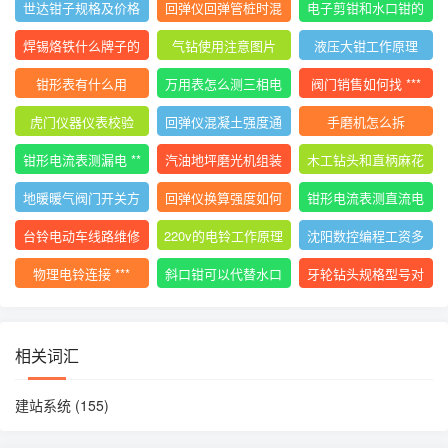
世达钳子规格及价格
回弹仪回弹管桩时混
电子剪钳和水口钳的
大全
凝土碎
区别
焊锡烙铁什么牌子的
气钻使用注意图片
液压大钳工作原理
好用
钳形表有什么用
万用表怎么测三相电
阀门销售如何找 ***
压平衡
虎门仪器仪表校验
回弹仪混凝土强度通
手磨机怎么拆
用计算公式
钳形电流表测漏电 **
汽油地坪磨光机组装
木工钻头和直柄麻花
*
使用视频
钻
地暖暖气阀门开关方
回弹仪换算强度如何
钳形电流表测直流电
向图解视频
计算
流的 ***
台铃电动车线路维修
220v的电铃工作原理
沈阳数控编程工资多
技巧
少
物理电铃连接 ***
斜口钳可以代替水口
牙轮钻头规格型号对
钳吗
照表
相关词汇
建站系统
(155)