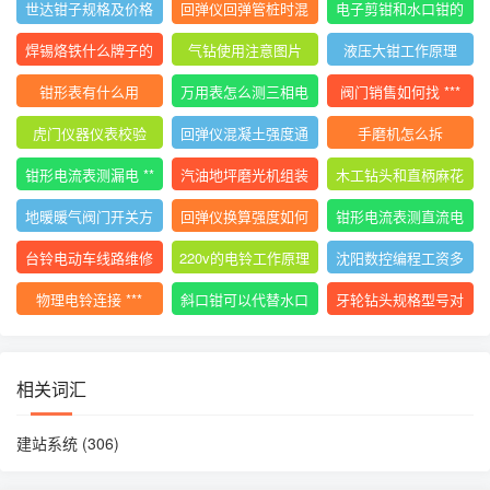
世达钳子规格及价格
回弹仪回弹管桩时混
电子剪钳和水口钳的
大全
凝土碎
区别
焊锡烙铁什么牌子的
气钻使用注意图片
液压大钳工作原理
好用
钳形表有什么用
万用表怎么测三相电
阀门销售如何找 ***
压平衡
虎门仪器仪表校验
回弹仪混凝土强度通
手磨机怎么拆
用计算公式
钳形电流表测漏电 **
汽油地坪磨光机组装
木工钻头和直柄麻花
*
使用视频
钻
地暖暖气阀门开关方
回弹仪换算强度如何
钳形电流表测直流电
向图解视频
计算
流的 ***
台铃电动车线路维修
220v的电铃工作原理
沈阳数控编程工资多
技巧
少
物理电铃连接 ***
斜口钳可以代替水口
牙轮钻头规格型号对
钳吗
照表
相关词汇
建站系统
(306)