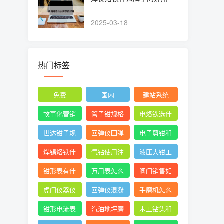
2025-03-18
热门标签
免费
国内
建站系统
故事化营销
管子钳规格
电烙铁选什
型号图片尺
么头
世达钳子规
回弹仪回弹
电子剪钳和
寸
格及价格大
管桩时混凝
水口钳的区
焊锡烙铁什
气钻使用注
液压大钳工
全
土碎
别
么牌子的好
意图片
作原理
钳形表有什
万用表怎么
阀门销售如
用
么用
测三相电压
何找 ***
虎门仪器仪
回弹仪混凝
手磨机怎么
平衡
表校验
土强度通用
拆
钳形电流表
汽油地坪磨
木工钻头和
计算公式
测漏电 ***
光机组装使
直柄麻花钻