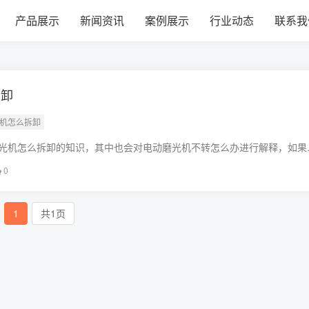
产品展示
新闻资讯
案例展示
行业动态
联系我
拆卸
光机怎么拆卸
光机怎么拆卸的知识，其中也会对电动磨光机不转怎么办进行解释，如果
问题，别忘了关注本站，现在开始吧！本文目录一览：1、磨光机如何换
0
1
共1页