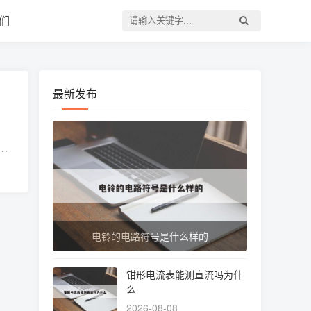
们
最新发布
能
磨光
电铃的电路符号是什么样的
钳形电流表能测直流吗为什
么
2026-08-08