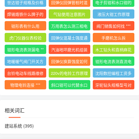
世达钳子规格及价格
回弹仪回弹管桩时混
电子剪钳和水口钳的
大全
凝土碎
区别
焊锡烙铁什么牌子的
气钻使用注意图片
液压大钳工作原理
好用
钳形表有什么用
万用表怎么测三相电
阀门销售如何找 ***
压平衡
虎门仪器仪表校验
回弹仪混凝土强度通
手磨机怎么拆
用计算公式
钳形电流表测漏电 **
汽油地坪磨光机组装
木工钻头和直柄麻花
*
使用视频
钻
地暖暖气阀门开关方
回弹仪换算强度如何
钳形电流表测直流电
向图解视频
计算
流的 ***
台铃电动车线路维修
220v的电铃工作原理
沈阳数控编程工资多
技巧
少
物理电铃连接 ***
斜口钳可以代替水口
牙轮钻头规格型号对
钳吗
照表
相关词汇
建站系统
(395)