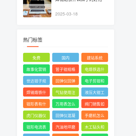
2025-03-18
热门标签
免费
国内
建站系统
故事化营销
管子钳规格
电烙铁选什
型号图片尺
么头
世达钳子规
回弹仪回弹
电子剪钳和
寸
格及价格大
管桩时混凝
水口钳的区
焊锡烙铁什
气钻使用注
液压大钳工
全
土碎
别
么牌子的好
意图片
作原理
钳形表有什
万用表怎么
阀门销售如
用
么用
测三相电压
何找 ***
虎门仪器仪
回弹仪混凝
手磨机怎么
平衡
表校验
土强度通用
拆
钳形电流表
汽油地坪磨
木工钻头和
计算公式
测漏电 ***
光机组装使
直柄麻花钻