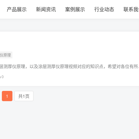
产品展示
新闻资讯
案例展示
行业动态
联系我
厚仪原理
层测厚仪原理，以及涂层测厚仪原理视频对应的知识点，希望对各位有所
喔。本文目录一览：1、什么叫做涂层测厚仪,需要详细一点的介绍。
0
1
共1页