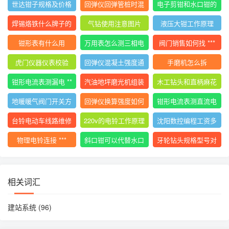
世达钳子规格及价格
回弹仪回弹管桩时混
电子剪钳和水口钳的
大全
凝土碎
区别
焊锡烙铁什么牌子的
气钻使用注意图片
液压大钳工作原理
好用
钳形表有什么用
万用表怎么测三相电
阀门销售如何找 ***
压平衡
虎门仪器仪表校验
回弹仪混凝土强度通
手磨机怎么拆
用计算公式
钳形电流表测漏电 **
汽油地坪磨光机组装
木工钻头和直柄麻花
*
使用视频
钻
地暖暖气阀门开关方
回弹仪换算强度如何
钳形电流表测直流电
向图解视频
计算
流的 ***
台铃电动车线路维修
220v的电铃工作原理
沈阳数控编程工资多
技巧
少
物理电铃连接 ***
斜口钳可以代替水口
牙轮钻头规格型号对
钳吗
照表
相关词汇
建站系统
(96)