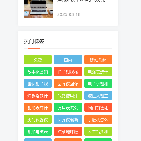
2025-03-18
热门标签
免费
国内
建站系统
故事化营销
管子钳规格
电烙铁选什
型号图片尺
么头
世达钳子规
回弹仪回弹
电子剪钳和
寸
格及价格大
管桩时混凝
水口钳的区
焊锡烙铁什
气钻使用注
液压大钳工
全
土碎
别
么牌子的好
意图片
作原理
钳形表有什
万用表怎么
阀门销售如
用
么用
测三相电压
何找 ***
虎门仪器仪
回弹仪混凝
手磨机怎么
平衡
表校验
土强度通用
拆
钳形电流表
汽油地坪磨
木工钻头和
计算公式
测漏电 ***
光机组装使
直柄麻花钻