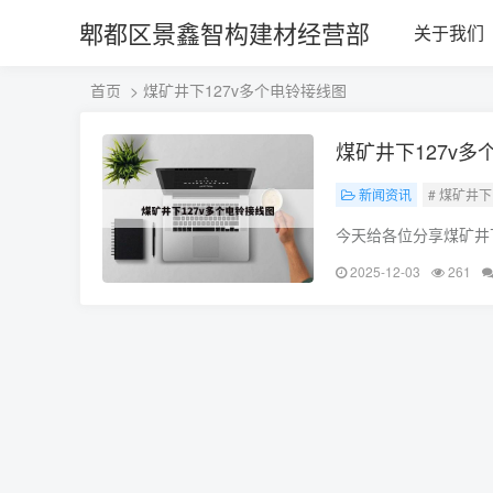
郫都区景鑫智构建材经营部
关于我们
首页
> 煤矿井下127v多个电铃接线图
煤矿井下127v多
新闻资讯
# 煤矿井
今天给各位分享煤矿井
释，如果能碰巧解决你
2025-12-03
261
是一根火线一根零