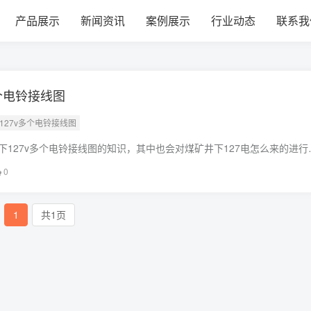
产品展示
新闻资讯
案例展示
行业动态
联系我
个电铃接线图
下127v多个电铃接线图
下127v多个电铃接线图的知识，其中也会对煤矿井下127电怎么来的进行
现在面临的问题，别忘了关注本站，现在开始吧！本文目录一览：1、127
0
1
共1页