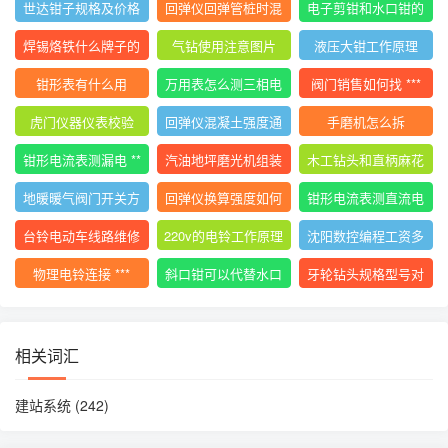
世达钳子规格及价格
回弹仪回弹管桩时混
电子剪钳和水口钳的
大全
凝土碎
区别
焊锡烙铁什么牌子的
气钻使用注意图片
液压大钳工作原理
好用
钳形表有什么用
万用表怎么测三相电
阀门销售如何找 ***
压平衡
虎门仪器仪表校验
回弹仪混凝土强度通
手磨机怎么拆
用计算公式
钳形电流表测漏电 **
汽油地坪磨光机组装
木工钻头和直柄麻花
*
使用视频
钻
地暖暖气阀门开关方
回弹仪换算强度如何
钳形电流表测直流电
向图解视频
计算
流的 ***
台铃电动车线路维修
220v的电铃工作原理
沈阳数控编程工资多
技巧
少
物理电铃连接 ***
斜口钳可以代替水口
牙轮钻头规格型号对
钳吗
照表
相关词汇
建站系统
(242)