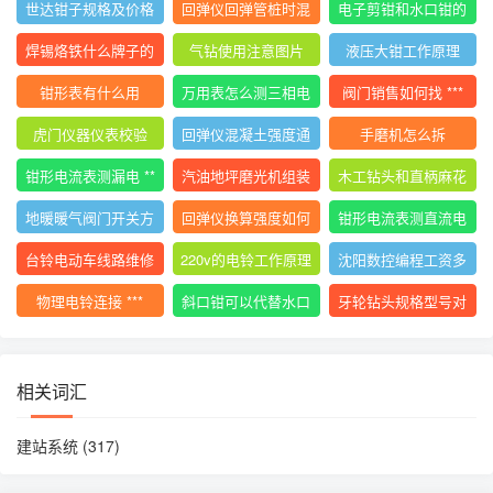
世达钳子规格及价格
回弹仪回弹管桩时混
电子剪钳和水口钳的
大全
凝土碎
区别
焊锡烙铁什么牌子的
气钻使用注意图片
液压大钳工作原理
好用
钳形表有什么用
万用表怎么测三相电
阀门销售如何找 ***
压平衡
虎门仪器仪表校验
回弹仪混凝土强度通
手磨机怎么拆
用计算公式
钳形电流表测漏电 **
汽油地坪磨光机组装
木工钻头和直柄麻花
*
使用视频
钻
地暖暖气阀门开关方
回弹仪换算强度如何
钳形电流表测直流电
向图解视频
计算
流的 ***
台铃电动车线路维修
220v的电铃工作原理
沈阳数控编程工资多
技巧
少
物理电铃连接 ***
斜口钳可以代替水口
牙轮钻头规格型号对
钳吗
照表
相关词汇
建站系统
(317)