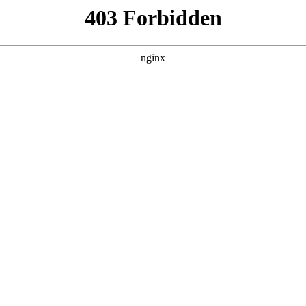
产品展示
新闻资讯
案例展示
行业动态
联系我
其中也会对锥柄钻头型号进行解释，如果能碰巧解决你现在面临的